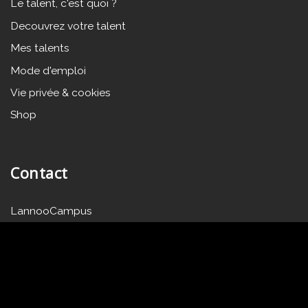
Le talent, c'est quoi ?
Decouvrez votre talent
Mes talents
Mode d'emploi
Vie privée & cookies
Shop
Contact
LannooCampus
Vaartkom 41
B-3000 Leuven
T. 32 (0)16 30 01 10
F. 32 (0)16 30 01 19